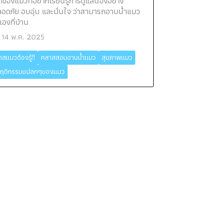
้าของแมวที่อยากเรียนรู้การดูแลน้องอย่าง
อดภัย อบอุ่น และมั่นใจ ว่าสามารถอาบน้ำแมว
้เองที่บ้าน
14 พ.ค. 2025
าสแมวต้องรู้!!
คลาสสอนอาบน้ำแมว
สุขภาพแมว
ฤติกรรมแปลกๆของแมว