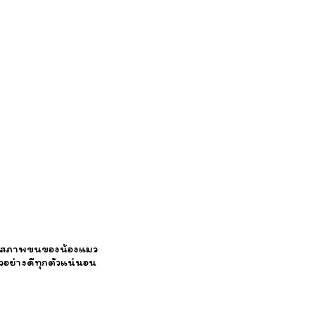
าวและสภาพขนของน้องแมว
วอย่างดีทุกตัวแน่นอน