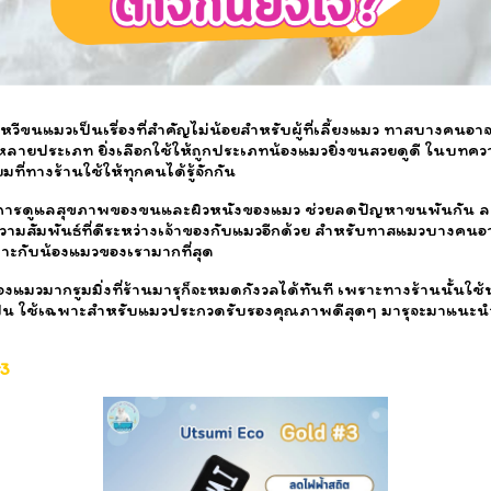
วีขนแมวเป็นเรื่องที่สำคัญไม่น้อยสำหรับผู้ที่เลี้ยงแมว ทาสบางคนอาจจะ
ลายประเภท ยิ่งเลือกใช้ให้ถูกประเภทน้องแมวยิ่งขนสวยดูดี ในบทคว
ที่ทางร้านใช้ให้ทุกคนได้รู้จักกัน
นการดูแลสุขภาพของขนและผิวหนังของแมว ช่วยลดปัญหาขนพันกัน 
วามสัมพันธ์ที่ดีระหว่างเจ้าของกับแมวอีกด้วย สำหรับทาสแมวบางคนอ
าะกับน้องแมวของเรามากที่สุด
งแมวมากรูมมิ่งที่ร้านมารุก็จะหมดกังวลได้ทันที เพราะทางร้านนั้นใช้ห
ุ่น ใช้เฉพาะสำหรับแมวประกวดรับรองคุณภาพดีสุดๆ มารุจะมาแนะนำส่
#3