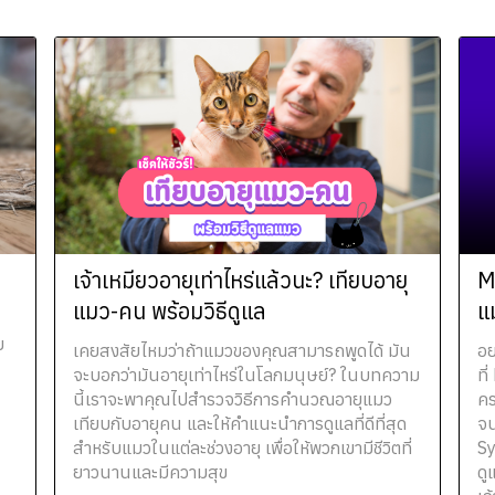
เจ้าเหมียวอายุเท่าไหร่แล้วนะ? เทียบอายุ
M
แมว-คน พร้อมวิธีดูแล
แ
ย
เคยสงสัยไหมว่าถ้าแมวของคุณสามารถพูดได้ มัน
อย
จะบอกว่ามันอายุเท่าไหร่ในโลกมนุษย์? ในบทความ
ที
นี้เราจะพาคุณไปสำรวจวิธีการคำนวณอายุแมว
คร
เทียบกับอายุคน และให้คำแนะนำการดูแลที่ดีที่สุด
จน
สำหรับแมวในแต่ละช่วงอายุ เพื่อให้พวกเขามีชีวิตที่
Sy
ยาวนานและมีความสุข
ดู