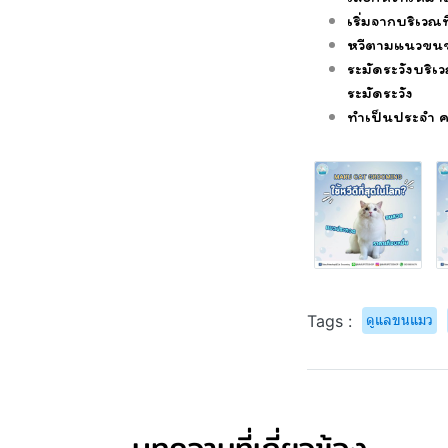
เริ่มจากบริเวณท
หวีตามแนวขนขอ
ระมัดระวังบริ
ระมัดระวัง
ทำเป็นประจำ ค
ดูแลขนแมว
Tags :