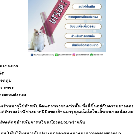
แมวขนยาว
ิต
อลลุ่ม
ต่งทรง
ารตกแต่งทรง
ี่ทางร้านมารุใช้สำหรับจัดแต่งทรงขนเท่านั้น ทั้งนี้ขึ้นอยู่กับความย
แต่รับรองว่าพี่ช่างมากฝีมือของร้านมารุดูแลใส่ใจในเส้นขนของน้องแม
็มีทริคเล็กๆสำหรับการหวีขนน้องแมวมาฝากกัน
มาะสม ใช้หวีที่เหมาะกับประเภทของขนแมวและความชอบของแมว