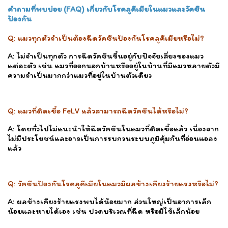
คำถามที่พบบ่อย (FAQ) เกี่ยวกับโรคลูคีเมียในแมวและวัคซีน
ป้องกัน
Q: แมวทุกตัวจำเป็นต้องฉีดวัคซีนป้องกันโรคลูคีเมียหรือไม่?
A: ไม่จำเป็นทุกตัว การฉีดวัคซีนขึ้นอยู่กับปัจจัยเสี่ยงของแมว
แต่ละตัว เช่น แมวที่ออกนอกบ้านหรืออยู่ในบ้านที่มีแมวหลายตัวมี
ความจำเป็นมากกว่าแมวที่อยู่ในบ้านตัวเดียว
Q: แมวที่ติดเชื้อ FeLV แล้วสามารถฉีดวัคซีนได้หรือไม่?
A: โดยทั่วไปไม่แนะนำให้ฉีดวัคซีนในแมวที่ติดเชื้อแล้ว เนื่องจาก
ไม่มีประโยชน์และอาจเป็นการรบกวนระบบภูมิคุ้มกันที่อ่อนแอลง
แล้ว
Q: วัคซีนป้องกันโรคลูคีเมียในแมวมีผลข้างเคียงร้ายแรงหรือไม่?
A: ผลข้างเคียงร้ายแรงพบได้น้อยมาก ส่วนใหญ่เป็นอาการเล็ก
น้อยและหายได้เอง เช่น ปวดบริเวณที่ฉีด หรือมีไข้เล็กน้อย