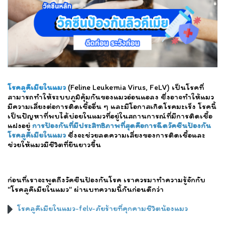
โรคลูคีเมียในแมว
(Feline Leukemia Virus, FeLV) เป็นโรคที่
สามารถทำให้ระบบภูมิคุ้มกันของแมวอ่อนแอลง ซึ่งอาจทำให้แมว
มีความเสี่ยงต่อการติดเชื้ออื่น ๆ และมีโอกาสเกิดโรคมะเร็ง โรคนี้
เป็นปัญหาที่พบได้บ่อยในแมวที่อยู่ในสถานการณ์ที่มีการติดเชื้อ
แฝงอยู่
การป้องกันที่มีประสิทธิภาพที่สุดคือการฉีดวัคซีนป้องกัน
โรคลูคีเมียในแมว
ซึ่งจะช่วยลดความเสี่ยงของการติดเชื้อและ
ช่วยให้แมวมีชีวิตที่ยืนยาวขึ้น
ก่อนที่เราจะพูดถึงวัคซีนป้องกันโรค เราควรมาทำความรู้จักกับ
"โรคลูคีเมียในแมว" ผ่านบทความนี้กันก่อนดีกว่า
โรคลูคีเมียในแมว-felv-ภัยร้ายที่คุกคามชีวิตน้องแมว