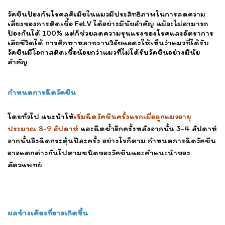
วัคซีนป้องกันโรคลูคีเมียในแมวมีประสิทธิภาพในการลดความ
เสี่ยงของการติดเชื้อ FeLV ได้อย่างมีนัยสำคัญ แม้จะไม่สามารถ
ป้องกันได้ 100% แต่ก็ช่วยลดความรุนแรงของโรคและอัตราการ
เสียชีวิตได้ การศึกษาหลายงานวิจัยแสดงให้เห็นว่าแมวที่ได้รับ
วัคซีนมีโอกาสติดเชื้อน้อยกว่าแมวที่ไม่ได้รับวัคซีนอย่างมีนัย
สำคัญ
กำหนดการฉีดวัคซีน
โดยทั่วไป แนะนำให้
เริ่มฉีดวัคซีนครั้งแรกเมื่อลูกแมวอายุ
ประมาณ 8-9 สัปดาห์
และฉีดซ้ำอีกครั้งหลังจากนั้น 3-4 สัปดาห์
จากนั้นจึงฉีดกระตุ้นปีละครั้ง อย่างไรก็ตาม กำหนดการฉีดวัคซีน
อาจแตกต่างกันไปตามชนิดของวัคซีนและคำแนะนำของ
สัตวแพทย์
ผลข้างเคียงที่อาจเกิดขึ้น