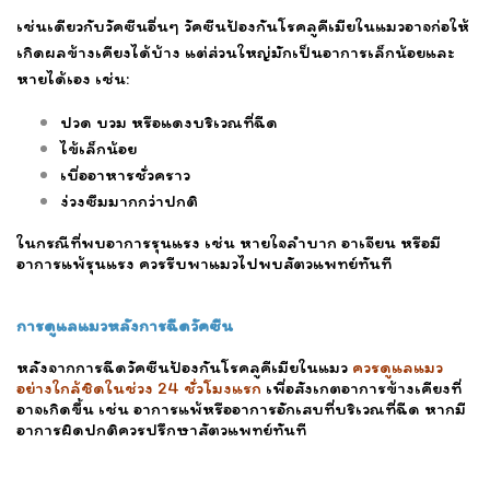
เช่นเดียวกับวัคซีนอื่นๆ วัคซีนป้องกันโรคลูคีเมียในแมวอาจก่อให้
เกิดผลข้างเคียงได้บ้าง แต่ส่วนใหญ่มักเป็นอาการเล็กน้อยและ
หายได้เอง เช่น:
ปวด บวม หรือแดงบริเวณที่ฉีด
ไข้เล็กน้อย
เบื่ออาหารชั่วคราว
ง่วงซึมมากกว่าปกติ
ในกรณีที่พบอาการรุนแรง เช่น หายใจลำบาก อาเจียน หรือมี
อาการแพ้รุนแรง ควรรีบพาแมวไปพบสัตวแพทย์ทันที
การดูแลแมวหลังการฉีดวัคซีน
หลังจากการฉีดวัคซีนป้องกันโรคลูคีเมียในแมว
ควรดูแลแมว
อย่างใกล้ชิดในช่วง 24 ชั่วโมงแรก
เพื่อสังเกตอาการข้างเคียงที่
อาจเกิดขึ้น เช่น อาการแพ้หรืออาการอักเสบที่บริเวณที่ฉีด หากมี
อาการผิดปกติควรปรึกษาสัตวแพทย์ทันที