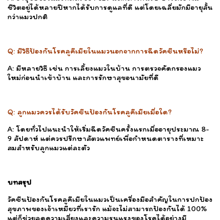
ชีวิตอยู่ได้หลายปีหากได้รับการดูแลที่ดี แต่โดยเฉลี่ยมักมีอายุสั้น
กว่าแมวปกติ
Q: มีวิธีป้องกันโรคลูคีเมียในแมวนอกจากการฉีดวัคซีนหรือไม่?
A: มีหลายวิธี เช่น การเลี้ยงแมวในบ้าน การตรวจคัดกรองแมว
ใหม่ก่อนนำเข้าบ้าน และการรักษาสุขอนามัยที่ดี
Q: ลูกแมวควรได้รับวัคซีนป้องกันโรคลูคีเมียเมื่อใด?
A: โดยทั่วไปแนะนำให้เริ่มฉีดวัคซีนครั้งแรกเมื่ออายุประมาณ 8-
9 สัปดาห์ แต่ควรปรึกษาสัตวแพทย์เพื่อกำหนดตารางที่เหมาะ
สมสำหรับลูกแมวแต่ละตัว
บทสรุป
วัคซีนป้องกันโรคลูคีเมียในแมวเป็นเครื่องมือสำคัญในการปกป้อง
สุขภาพของเจ้าเหมียวที่เรารัก แม้จะไม่สามารถป้องกันได้ 100%
แต่ก็ช่วยลดความเสี่ยงและความรุนแรงของโรคได้อย่างมี