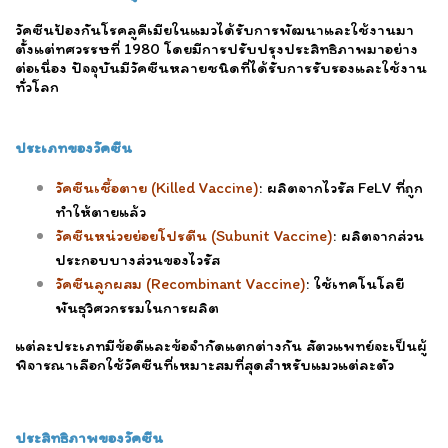
วัคซีนป้องกันโรคลูคีเมียในแมวได้รับการพัฒนาและใช้งานมา
ตั้งแต่ทศวรรษที่ 1980 โดยมีการปรับปรุงประสิทธิภาพมาอย่าง
ต่อเนื่อง ปัจจุบันมีวัคซีนหลายชนิดที่ได้รับการรับรองและใช้งาน
ทั่วโลก
ประเภทของวัคซีน
วัคซีนเชื้อตาย (Killed Vaccine)
: ผลิตจากไวรัส FeLV ที่ถูก
ทำให้ตายแล้ว
วัคซีนหน่วยย่อยโปรตีน (Subunit Vaccine)
: ผลิตจากส่วน
ประกอบบางส่วนของไวรัส
วัคซีนลูกผสม (Recombinant Vaccine)
: ใช้เทคโนโลยี
พันธุวิศวกรรมในการผลิต
แต่ละประเภทมีข้อดีและข้อจำกัดแตกต่างกัน สัตวแพทย์จะเป็นผู้
พิจารณาเลือกใช้วัคซีนที่เหมาะสมที่สุดสำหรับแมวแต่ละตัว
ประสิทธิภาพของวัคซีน