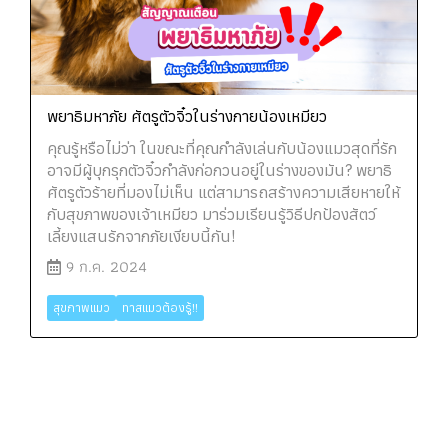
พยาธิมหาภัย ศัตรูตัวจิ๋วในร่างกายน้องเหมียว
คุณรู้หรือไม่ว่า ในขณะที่คุณกำลังเล่นกับน้องแมวสุดที่รัก
อาจมีผู้บุกรุกตัวจิ๋วกำลังก่อกวนอยู่ในร่างของมัน? พยาธิ
ศัตรูตัวร้ายที่มองไม่เห็น แต่สามารถสร้างความเสียหายให้
กับสุขภาพของเจ้าเหมียว มาร่วมเรียนรู้วิธีปกป้องสัตว์
เลี้ยงแสนรักจากภัยเงียบนี้กัน!
9 ก.ค. 2024
สุขภาพแมว
ทาสแมวต้องรู้!!