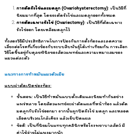
การตัดรังไข่และมดลูก (Ovariohysterectomy)
: เป็นวิธีที่
นิยมมากที่สุด โดยจะตัดรังไข่และมดลูกออกทั้งหมด
การตัดเฉพาะรังไข่ (Ovariectomy)
: เป็นวิธีที่ตัดเฉพาะ
รังไข่ออก โดยเหลือมดลูกไว้
ทั้งสองวิธีมีประสิทธิภาพในการป้องกันการตั้งท้องและลดความ
เสี่ยงต่อโรคที่เกี่ยวข้องกับระบบสืบพันธุ์ได้เท่าเทียมกัน การเลือก
วิธีใดขึ้นอยู่กับดุลยพินิจของสัตวแพทย์และความเหมาะสมของ
แมวแต่ละตัว
แนวทางการทำหมันแมวตัวเมีย
แบบผ่าตัดเปิดช่องท้อง:
ขั้นตอน: เป็นวิธีทำหมันแบบดั้งเดิมและนิยมทำกันอย่าง
แพร่หลาย โดยสัตวแพทย์จะผ่าตัดแผลที่หน้าท้อง แล้วตัด
มดลูกกับรังไข่ออกมา จากนั้นผูกปิดรังไข่ มดลูก และหลอด
เลือดบริเวณใกล้เคียง แล้วเย็บปิดแผล
ข้อดี: เป็นที่นิยมในแทบทุกคลินิกหรือโรงพยาบาลสัตว์ มี
ค่าใช้จ่ายไม่แพงมากนัก