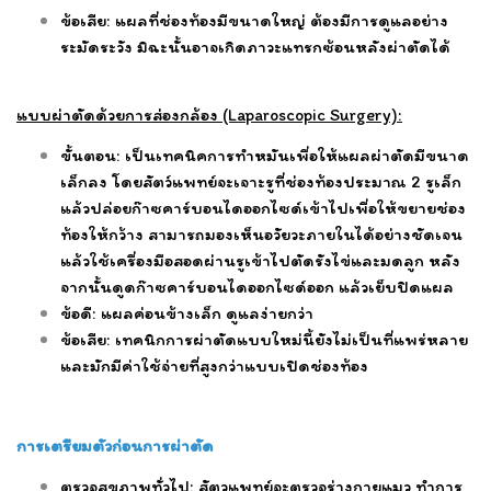
ข้อเสีย: แผลที่ช่องท้องมีขนาดใหญ่ ต้องมีการดูแลอย่าง
ระมัดระวัง มิฉะนั้นอาจเกิดภาวะแทรกซ้อนหลังผ่าตัดได้
แบบผ่าตัดด้วยการส่องกล้อง (Laparoscopic Surgery):
ขั้นตอน: เป็นเทคนิคการทำหมันเพื่อให้แผลผ่าตัดมีขนาด
เล็กลง โดยสัตว์แพทย์จะเจาะรูที่ช่องท้องประมาณ 2 รูเล็ก
แล้วปล่อยก๊าซคาร์บอนไดออกไซด์เข้าไปเพื่อให้ขยายช่อง
ท้องให้กว้าง สามารถมองเห็นอวัยวะภายในได้อย่างชัดเจน
แล้วใช้เครื่องมือสอดผ่านรูเข้าไปตัดรังไข่และมดลูก หลัง
จากนั้นดูดก๊าซคาร์บอนไดออกไซด์ออก แล้วเย็บปิดแผล
ข้อดี: แผลค่อนข้างเล็ก ดูแลง่ายกว่า
ข้อเสีย: เทคนิกการผ่าตัดแบบใหม่นี้ยังไม่เป็นที่แพร่หลาย
และมักมีค่าใช้จ่ายที่สูงกว่าแบบเปิดช่องท้อง
การเตรียมตัวก่อนการผ่าตัด
ตรวจสุขภาพทั่วไป: สัตวแพทย์จะตรวจร่างกายแมว ทำการ