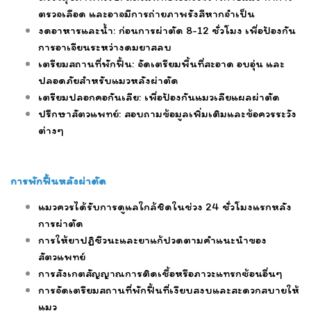
ตรวจเลือด และอาจมีการถ่ายภาพรังสีหากจำเป็น
งดอาหารและน้ำ: ก่อนการผ่าตัด 8-12 ชั่วโมง เพื่อป้องกัน
การอาเจียนระหว่างดมยาสลบ
เตรียมสถานที่พักฟื้น: จัดเตรียมพื้นที่สะอาด อบอุ่น และ
ปลอดภัยสำหรับแมวหลังผ่าตัด
เตรียมปลอกคอกันเลีย: เพื่อป้องกันแมวเลียแผลผ่าตัด
ปรึกษาสัตวแพทย์: สอบถามข้อมูลเพิ่มเติมและข้อควรระวัง
ต่างๆ
การพักฟื้นหลังผ่าตัด
แมวควรได้รับการดูแลใกล้ชิดในช่วง 24 ชั่วโมงแรกหลัง
การผ่าตัด
การให้ยาปฏิชีวนะและยาแก้ปวดตามคำแนะนำของ
สัตวแพทย์
การสังเกตสัญญาณการติดเชื้อหรือภาวะแทรกซ้อนอื่นๆ
การจัดเตรียมสถานที่พักฟื้นที่เงียบสงบและสะดวกสบายให้
แมว