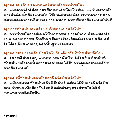
Q : แมวจะเจ็บปวดมากแค่ไหนหลังการทำหมัน?
A : แมวอาจรู้สึกไม่สบายหรือปวดเล็กน้อยในช่วง 1-3 วันแรกหลัง
การผ่าตัด แต่สัตวแพทย์จะให้ยาแก้ปวดเพื่อบรรเทาอาการ หาก
แมวแสดงอาการเจ็บปวดมากผิดปกติ ควรปรึกษาสัตวแพทย์ทันที
Q : การทำหมันจะเปลี่ยนนิสัยของแมวหรือไม่?
A : การทำหมันอาจส่งผลให้พฤติกรรมบางอย่างเปลี่ยนแปลงไป
เช่น ลดพฤติกรรมก้าวร้าว หรือการร้องเสียงดังเวลาเป็นสัด แต่
ไม่ได้เปลี่ยนแปลงบุคลิกพื้นฐานของแมว
Q : แมวสามารถกลับบ้านได้ในวันเดียวกับที่ทำหมันหรือไม่?
A : ในกรณีส่วนใหญ่ แมวสามารถกลับบ้านได้ในวันเดียวกับที่
ทำหมัน หลังจากฟื้นจากยาสลบและได้รับการดูแลอย่างใกล้ชิด
จากสัตวแพทย์
Q : แมวที่ทำหมันแล้วยังต้องฉีดวัคซีนหรือไม่?
A : แม้ว่าแมวจะทำหมันแล้ว ก็ยังจำเป็นต้องได้รับการฉีดวัคซีน
ตามกำหนดเพื่อป้องกันโรคติดต่อต่างๆ การทำหมันไม่ได้
ทดแทนการฉีดวัคซีน
บทสรุป