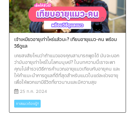
เจ้าเหมียวอายุเท่าไหร่แล้วนะ? เทียบอายุแมว-คน พร้อม
วิธีดูแล
เคยสงสัยไหมว่าถ้าแมวของคุณสามารถพูดได้ มันจะบอก
ว่ามันอายุเท่าไหร่ในโลกมนุษย์? ในบทความนี้เราจะพา
คุณไปสำรวจวิธีการคำนวณอายุแมวเทียบกับอายุคน และ
ให้คำแนะนำการดูแลที่ดีที่สุดสำหรับแมวในแต่ละช่วงอายุ
เพื่อให้พวกเขามีชีวิตที่ยาวนานและมีความสุข
25 ก.ค. 2024
ทาสแมวต้องรู้!!