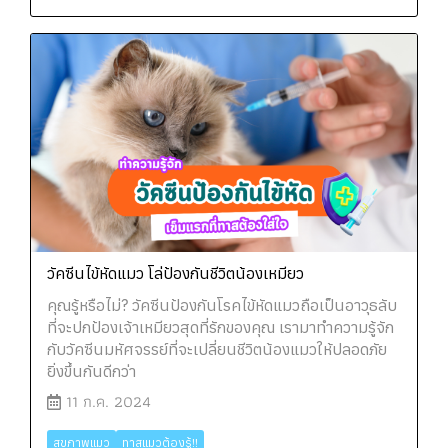
วัคซีนไข้หัดแมว โล่ป้องกันชีวิตน้องเหมียว
คุณรู้หรือไม่? วัคซีนป้องกันโรคไข้หัดแมวถือเป็นอาวุธลับ
ที่จะปกป้องเจ้าเหมียวสุดที่รักของคุณ เรามาทำความรู้จัก
กับวัคซีนมหัศจรรย์ที่จะเปลี่ยนชีวิตน้องแมวให้ปลอดภัย
ยิ่งขึ้นกันดีกว่า
11 ก.ค. 2024
สุขภาพแมว
ทาสแมวต้องรู้!!