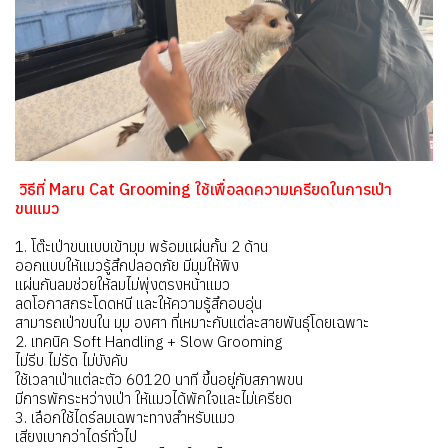
วิธีที่ Maru Cat Grooming ใช้เพื่อลดความเครียดในการเป่า
ขนแมว
1. โต๊ะเป่าขนแบบเข้ามุม พร้อมแผ่นกั้น 2 ด้าน
ออกแบบให้แมวรู้สึกปลอดภัย มีมุมให้พิง
แผ่นกันลมช่วยให้ลมไม่พุ่งตรงหน้าแมว
ลดโอกาสกระโดดหนี และให้ความรู้สึกอบอุ่น
สามารถเป่าขนใน มุม องศา ที่เหมาะกับแต่ละสายพันธุ์โดยเฉพาะ
2. เทคนิค Soft Handling + Slow Grooming
ไม่รีบ ไม่รัด ไม่บังคับ
ใช้เวลาเป่าแต่ละตัว 60120 นาที ขึ้นอยู่กับสภาพขน
มีการพักระหว่างเป่า ให้แมวได้พักใจและไม่เครียด
3. เลือกใช้ไดร์ลมเฉพาะทางสำหรับแมว
เสียงเบากว่าไดร์ทั่วไป