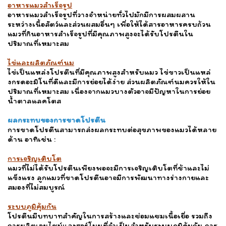
อาหารแมวสำเร็จรูป
อาหารแมวสำเร็จรูปที่วางจำหน่ายทั่วไปมักมีการผสมผสาน
ระหว่างเนื้อสัตว์และส่วนผสมอื่นๆ เพื่อให้ได้สารอาหารครบถ้วน
แมวที่กินอาหารสำเร็จรูปที่มีคุณภาพสูงจะได้รับโปรตีนใน
ปริมาณที่เหมาะสม
ไข่และผลิตภัณฑ์นม
ไข่เป็นแหล่งโปรตีนที่มีคุณภาพสูงสำหรับแมว ไข่ขาวเป็นแหล่
งกรดอะมิโนที่ดีและมีการย่อยได้ง่าย ส่วนผลิตภัณฑ์นมควรให้ใน
ปริมาณที่เหมาะสม เนื่องจากแมวบางตัวอาจมีปัญหาในการย่อย
น้ำตาลแลคโตส
ผลกระทบของการขาดโปรตีน
การขาดโปรตีนสามารถส่งผลกระทบต่อสุขภาพของแมวได้หลาย
ด้าน อาทิเช่น :
การเจริญเติบโต
แมวที่ไม่ได้รับโปรตีนเพียงพอจะมีการเจริญเติบโตที่ช้าและไม่
แข็งแรง ลูกแมวที่ขาดโปรตีนอาจมีการพัฒนาทางร่างกายและ
สมองที่ไม่สมบูรณ์
ระบบภูมิคุ้มกัน
โปรตีนมีบทบาทสำคัญในการสร้างและซ่อมแซมเนื้อเยื่อ รวมถึง
การผลิตเอนไซม์และฮอร์โมนที่จำเป็นสำหรับระบบภูมิคุ้มกัน การ