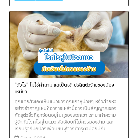
"ตัวไร" ไม่ใช่คำถาม แต่เป็นเจ้าปรสิตตัวร้ายของน้อง
เหมียว
คุณเคยสังเกตเห็นแมวของคุณเกาหูบ่อยๆ หรือส่ายหัว
อย่างรำคาญไหม? อาการเหล่านี้อาจเป็นสัญญาณของ
ศัตรูตัวจิ๋วที่ซุกซ่อนอยู่ในหูของพวกเขา เรามาทำความ
รู้จักกับโรคไรหูในแมว ภัยเงียบที่ไม่ควรมองข้าม และ
เรียนรู้วิธีปกป้องเพื่อนขนฟูจากศัตรูตัวน้อยนี้กัน
5 ก.ค. 2024