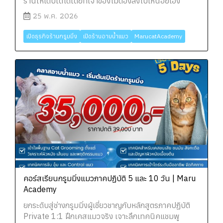
ร้านให้เติบโตได้โดยที่เจ้าของไม่ต้องลงไปเหนื่อยเอง
25 พ.ค. 2026
เปิดธุรกิจร้านกรูมมิ่ง
เปิดร้านอาบน้ำแมว
MarucatAcademy
คอร์สเรียนกรูมมิ่งแมวภาคปฏิบัติ 5 และ 10 วัน | Maru
Academy
ยกระดับสู่ช่างกรูมมิ่งผู้เชี่ยวชาญกับหลักสูตรภาคปฏิบัติ
Private 1:1 ฝึกเคสแมวจริง เจาะลึกเทคนิคแชมพู