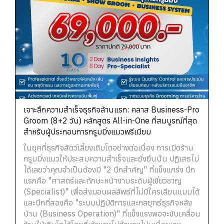
เจาะลึกความสำเร็จธุรกิจล้านแรก: คลาส Business-Pro
Groom (8+2 วัน) หลักสูตร All-in-One ที่สมบูรณ์ที่สุด
สำหรับผู้ประกอบการกรูมมิ่งแมวพรีเมียม
ในยุคที่ธุรกิจสัตว์เลี้ยงเติบโตอย่างต่อเนื่อง การเปิดร้าน
กรูมมิ่งแมวให้ประสบความสำเร็จและยั่งยืนนั้น ปฏิเสธไม่
ได้เลยว่าคุณจำเป็นต้องมี "2 ปีกสำคัญ" ที่แข็งแกร่ง ปีก
แรกคือ "ศาสตร์และทักษะหน้างานระดับผู้เชี่ยวชาญ
(Specialist)" เพื่อส่งมอบผลลัพธ์ที่ไม่มีใครเลียนแบบได้
และปีกที่สองคือ "ระบบปฏิบัติการและกลยุทธ์ธุรกิจหลัง
บ้าน (Business Operation)" ที่แข็งแรงพอจะขับเคลื่อน