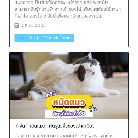
แมวอาจดูเป็นสัตว์รักอิสระ แต่จริงๆ แล้ว พวกมัน
สามารถรับรู้ความรักจากเจ้าของได้ เพียงแต่ต้องใช้ภาษา
ที่เข้าใจ ลองใช้ 5 วิธีนี้เพื่อบอกรักแมวของคุณ!
2 ก.พ. 2025
ทาสแมวต้องรู้!!
วิธีบอกรักน้องแมว
กำจัด "หมัดแมว" ศัตรูตัวจิ๋วของเจ้าเหมียว
น้องแมวของคุณเกาตัวบ่อยผิดปกติ? หรือ พบจุดดำๆ