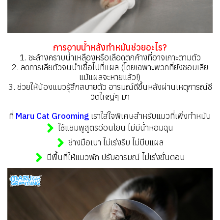
การอาบน้ำหลังทำหมันช่วยอะไร?
1️. ชะล้างคราบน้ำเหลืองหรือเลือดตกค้างที่อาจเกาะตามตัว
2️. ลดการเลียตัวจนนำเชื้อไปที่แผล (โดยเฉพาะพวกที่ยังชอบเลีย
แม้แผลจะหายแล้ว!)
️3. ช่วยให้น้องแมวรู้สึกสบายตัว อารมณ์ดีขึ้นหลังผ่านเหตุการณ์ชี
วิตใหญ่ๆ มา
ที่
Maru Cat Grooming
เราใส่ใจพิเศษสำหรับแมวที่เพิ่งทำหมัน
ใช้แชมพูสูตรอ่อนโยน ไม่มีน้ำหอมฉุน
ช่างมือเบา ไม่เร่งรีบ ไม่บีบแผล
มีพื้นที่ให้แมวพัก ปรับอารมณ์ ไม่เร่งขั้นตอน