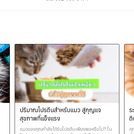
ปริมาณโปรตีนสำหรับแมว สู่กุญแจ
ร
อ
สุขภาพที่แข็งแรง
ติ
แมวของคุณกำลังได้รับโปรตีนเพียงพอหรือไม่? ใน
คุ