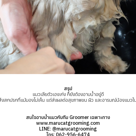
สรุป
แมวเลียตัวเองเก่ง ก็ยังต้องอาบน้ำอยู่ดี
ดสิ่งสกปรกที่แม้มองไม่เห็น แต่ส่งผลต่อสุขภาพขน ผิว และอารมณ์น้องแมว
สนใจอาบน้ำแมวกับทีม Groomer เฉพาะทาง
www.marucatgrooming.com
LINE: @marucatgrooming
โทร: 062-956-6474