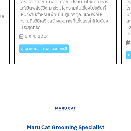
โลกของสัตว์กินเนื้อตัวน้อย โปรตีนไม่ใช่แค่อาหาร
ที
แต่เป็นพลังชีวิต มาร่วมไขความลับเรื่องโปรตีนที่
โร
เหมาะสมสำหรับเพื่อนขนฟูของคุณ และเพื่อให้
บท
ูแล
ทราบถึงวิธีเสริมสร้างสุขภาพที่แข็งแรงให้กับน้อง
ละ
แมวสุดที่รัก
แล
ปร
5 ก.ค. 2024
สุขภาพแมว
ทาสแมวต้องรู้!!
ส
Maru Cat Grooming S
pecialist